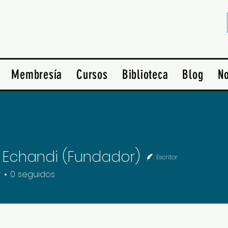
idad en América
Crea una cuenta
Membresía
Cursos
Biblioteca
Blog
No
 Echandi (Fundador)
Escritor
r
0
seguidos
+
4