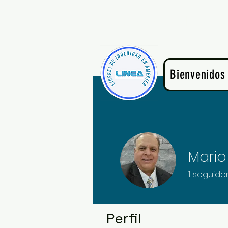
Líderes de Inocu
Bienvenidos
Mario
1
seguido
Fundador
Perfil