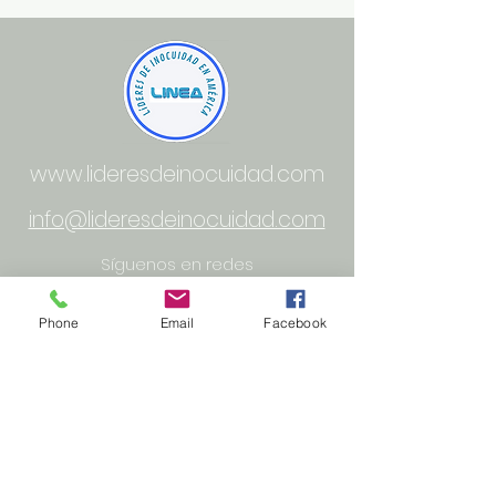
www.lideresdeinocuidad.com
info@lideresdeinocuidad.com
Síguenos en redes
Phone
Email
Facebook
Lideres de inocuidad en América
(LINEA) Derechos Reservados ©
2025
México, Guadalajara, Estados