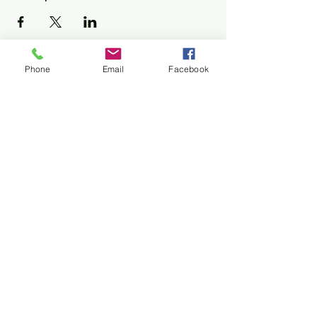
Phone
Email
Facebook
www.lideresdeinocuidad.com
info@lideresdeinocuidad.com
Síguenos en redes
Lideres de inocuidad en América