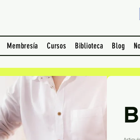
idad en América
Crea una cuenta
Membresía
Cursos
Biblioteca
Blog
No
B
Articu